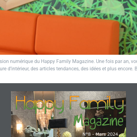
rsion numérique du Happy Family Magazine. Une fois par an, vou
ture d’intérieur, des articles tendances, des idées et plus encore
Happy	Family	Magazine	-	Mars	2024																																																																																																																													N°8