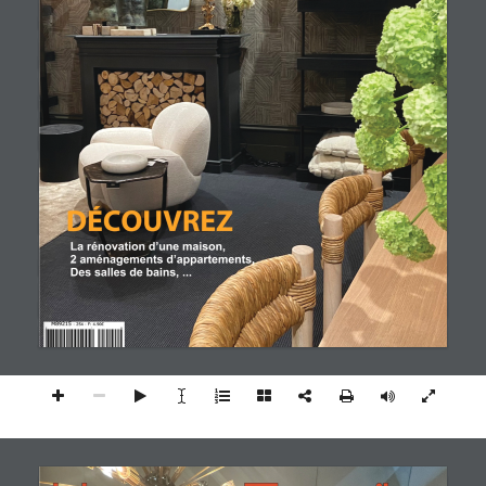
Happy	Family	Magazine	-	Mars	2023																																																																																																																													N°7