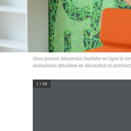
Vous pouvez désormais feuilleter en ligne la ve
réalisations détaillées en décoration et architec
1 / 90