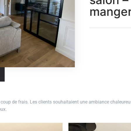
mange
t coup de frais. Les clients souhaitaient une ambiance chaleureus
eux.