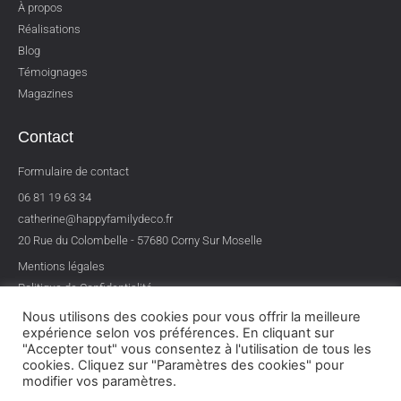
À propos
Réalisations
Blog
Témoignages
Magazines
Contact
Formulaire de contact
06 81 19 63 34
catherine@happyfamilydeco.fr
20 Rue du Colombelle - 57680 Corny Sur Moselle
Mentions légales
Politique de Confidentialité
Nous utilisons des cookies pour vous offrir la meilleure
expérience selon vos préférences. En cliquant sur
"Accepter tout" vous consentez à l'utilisation de tous les
cookies. Cliquez sur "Paramètres des cookies" pour
modifier vos paramètres.