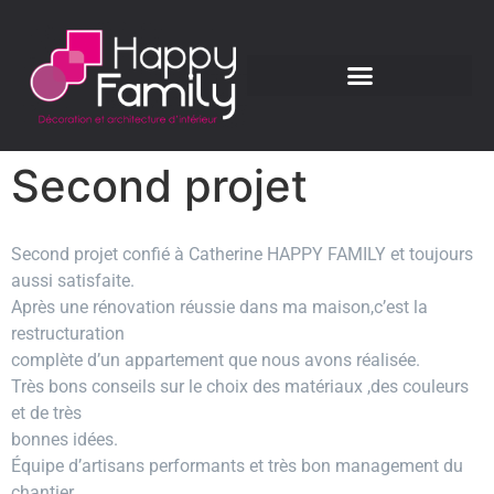
Second projet
Second projet confié à Catherine HAPPY FAMILY et toujours
aussi satisfaite.
Après une rénovation réussie dans ma maison,c’est la
restructuration
complète d’un appartement que nous avons réalisée.
Très bons conseils sur le choix des matériaux ,des couleurs
et de très
bonnes idées.
Équipe d’artisans performants et très bon management du
chantier