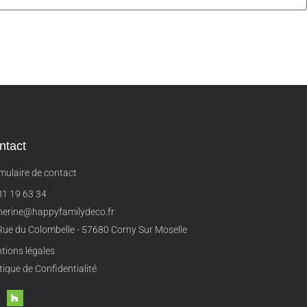
ntact
mulaire de contact
81 19 63 34
herine@happyfamilydeco.fr
Rue du Colombelle - 57680 Corny Sur Moselle
tions légales
tique de Confidentialité