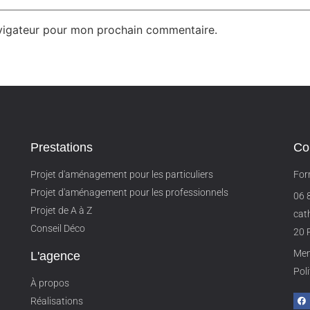
avigateur pour mon prochain commentaire.
Prestations
Co
Projet d'aménagement pour les particuliers
For
Projet d'aménagement pour les professionnels
06 
Projet de A à Z
cat
Conseil Déco
20 
Men
L'agence
Poli
À propos
Réalisations