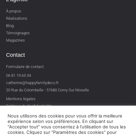
À propos
Réalisations
Blog
Témoignages
Magazines
Contact
Formulaire de contact
06 81 19 63 34
catherine@happyfamilydeco.fr
20 Rue du Colombelle - 57680 Corny Sur Moselle
Mentions légales
Politique de Confidentialité
Nous utilisons des cookies pour vous offrir la meilleure
expérience selon vos préférences. En cliquant sur
"Accepter tout" vous consentez à l'utilisation de tous les
cookies. Cliquez sur "Paramètres des cookies" pour